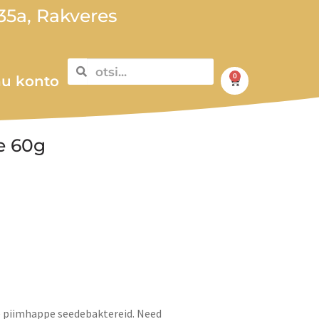
5a, Rakveres
0
u konto
e 60g
ke piimhappe seedebaktereid. Need