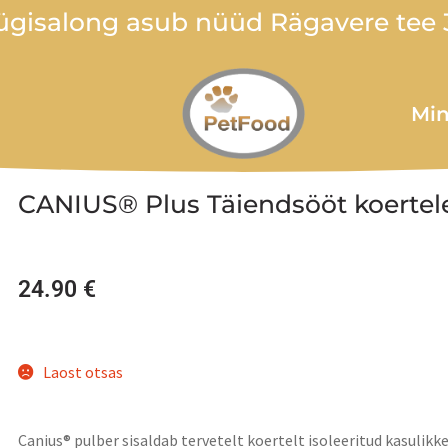
gisalong asub nüüd Rägavere tee 3
Min
CANIUS® Plus Täiendsööt koertel
24.90
€
Laost otsas
Canius® pulber sisaldab tervetelt koertelt isoleeritud kasulik