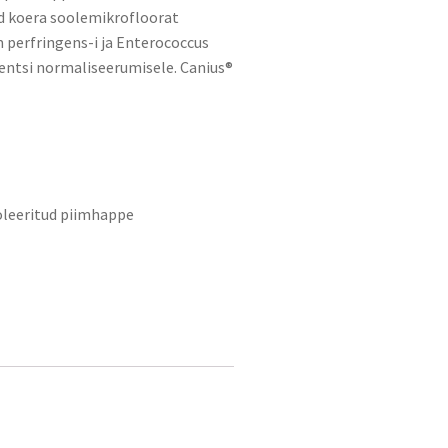
d koera soolemikrofloorat
 perfringens-i ja Enterococcus
tentsi normaliseerumisele. Canius®
soleeritud piimhappe