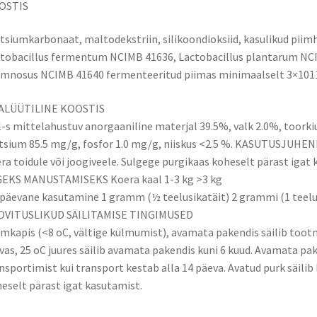
OSTIS
tsiumkarbonaat, maltodekstriin, silikoondioksiid, kasulikud pii
tobacillus fermentum NCIMB 41636, Lactobacillus plantarum NCI
mnosus NCIMB 41640 fermenteeritud piimas minimaalselt 3×1011
ALÜÜTILINE KOOSTIS
-s mittelahustuv anorgaaniline materjal 39.5%, valk 2.0%, toorkiu
tsium 85.5 mg/g, fosfor 1.0 mg/g, niiskus <2.5 %. KASUTUSJUHEN
ra toidule või joogiveele. Sulgege purgikaas koheselt pärast iga
GEKS MANUSTAMISEKS Koera kaal 1-3 kg >3 kg
päevane kasutamine 1 gramm (½ teelusikatäit) 2 grammi (1 teelu
OVITUSLIKUD SÄILITAMISE TINGIMUSED
mkapis (<8 oC, vältige külmumist), avamata pakendis säilib toot
vas, 25 oC juures säilib avamata pakendis kuni 6 kuud. Avamata pak
nsportimist kui transport kestab alla 14 päeva. Avatud purk säilib
eselt pärast igat kasutamist.