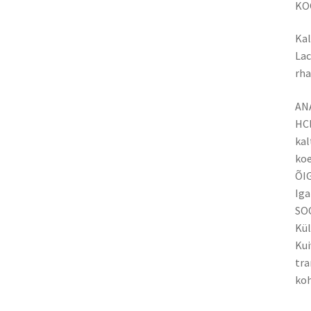
KO
Kal
Lac
rha
AN
HCl
kal
koe
ÕI
Iga
SO
Kül
Kui
tra
koh