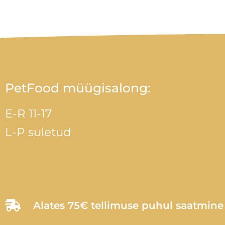
PetFood müügisalong:
E-R 11-17
L-P suletud
Alates 75€ tellimuse puhul saatmin