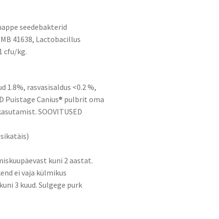
mhappe seedebakterid
MB 41638, Lactobacillus
 cfu/kg.
d 1.8%, rasvasisaldus <0.2 %,
D Puistage Canius® pulbrit oma
t kasutamist. SOOVITUSED
sikatäis)
miskuupäevast kuni 2 aastat.
end ei vaja külmikus
 kuni 3 kuud. Sulgege purk