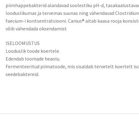
piimhappebakterid alandavad soolestiku pH-d, tasakaalustava
looduslikumas ja tervemas suunas ning vähendavad Clostridium
faecium-i kontsentratsiooni. Canius® aitab kaasa rooja konsis
võib vähendada oksendamist
ISELOOMUSTUS
Looduslik toode koertele.
Edendab loomade heaolu.
Fermenteeritud piimatoode, mis sisaldab tervetelt koertelt i
seedebaktereid.
rjeldus