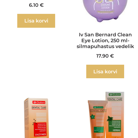
6.10
€
Lisa korvi
Iv San Bernard Clean
Eye Lotion, 250 ml-
silmapuhastus vedelik
17.90
€
Lisa korvi