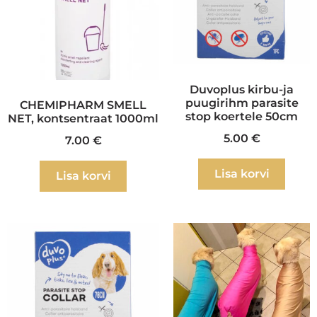
Duvoplus kirbu-ja
puugirihm parasite
CHEMIPHARM SMELL
stop koertele 50cm
NET, kontsentraat 1000ml
5.00
€
7.00
€
Lisa korvi
Lisa korvi