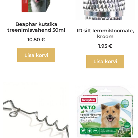
Beaphar kutsika
treenimisvahend 50ml
ID silt lemmikloomale,
kroom
10.50
€
1.95
€
Lisa korvi
Lisa korvi