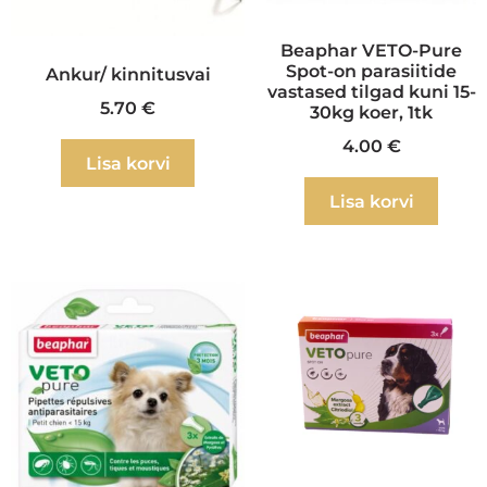
Beaphar VETO-Pure
Spot-on parasiitide
Ankur/ kinnitusvai
vastased tilgad kuni 15-
5.70
€
30kg koer, 1tk
4.00
€
Lisa korvi
Lisa korvi