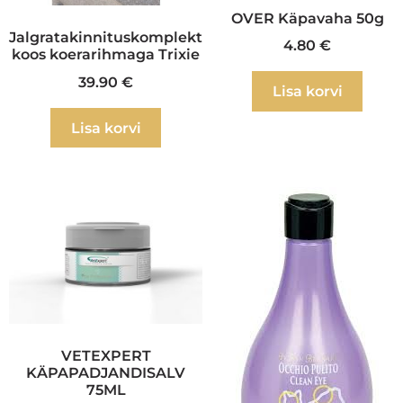
OVER Käpavaha 50g
Jalgratakinnituskomplekt
4.80
€
koos koerarihmaga Trixie
39.90
€
Lisa korvi
Lisa korvi
VETEXPERT
KÄPAPADJANDISALV
75ML