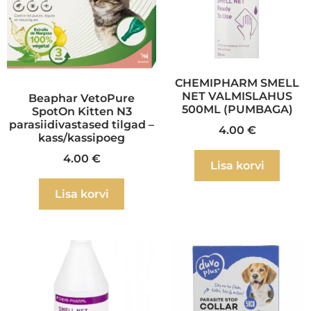
CHEMIPHARM SMELL
NET VALMISLAHUS
Beaphar VetoPure
500ML (PUMBAGA)
SpotOn Kitten N3
parasiidivastased tilgad –
4.00
€
kass/kassipoeg
4.00
€
Lisa korvi
Lisa korvi