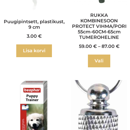
RUKKA
KOMBINESOON
Puugipintsett, plastikust,
PROTECT VIHMA/PORI
9 cm
55cm-60CM-65cm
3.00
€
TUMEROHELINE
59.00
€
–
87.00
€
Lisa korvi
Vali