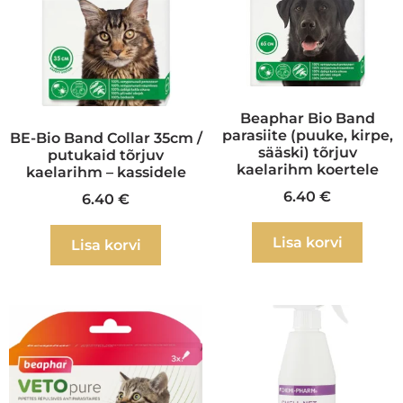
Beaphar Bio Band
parasiite (puuke, kirpe,
BE-Bio Band Collar 35cm /
sääski) tõrjuv
putukaid tõrjuv
kaelarihm koertele
kaelarihm – kassidele
6.40
€
6.40
€
Lisa korvi
Lisa korvi