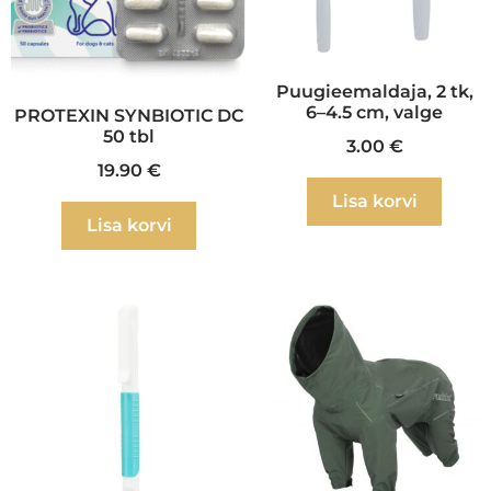
Puugieemaldaja, 2 tk,
6–4.5 cm, valge
PROTEXIN SYNBIOTIC DC
50 tbl
3.00
€
19.90
€
Lisa korvi
Lisa korvi