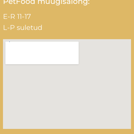
PetFood müügisalong:
E-R 11-17
L-P suletud