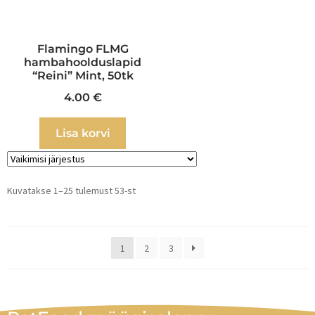
Flamingo FLMG
hambahoolduslapid
“Reini” Mint, 50tk
4.00
€
Lisa korvi
Kuvatakse 1–25 tulemust 53-st
1
2
3