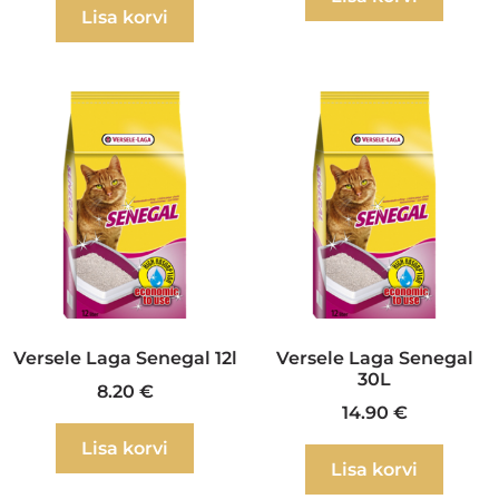
Lisa korvi
Versele Laga Senegal 12l
Versele Laga Senegal
30L
8.20
€
14.90
€
Lisa korvi
Lisa korvi