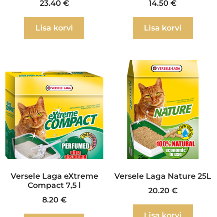
23.40
€
14.50
€
Lisa korvi
Lisa korvi
Versele Laga eXtreme
Versele Laga Nature 25L
Compact 7,5 l
20.20
€
8.20
€
Lisa korvi