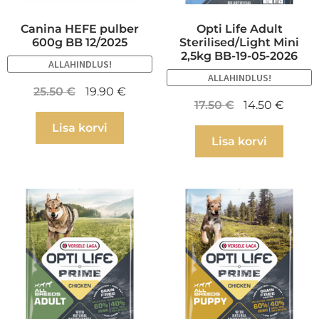
Canina HEFE pulber
Opti Life Adult
600g BB 12/2025
Sterilised/Light Mini
2,5kg BB-19-05-2026
ALLAHINDLUS!
ALLAHINDLUS!
25.50
€
19.90
€
17.50
€
14.50
€
Lisa korvi
Lisa korvi