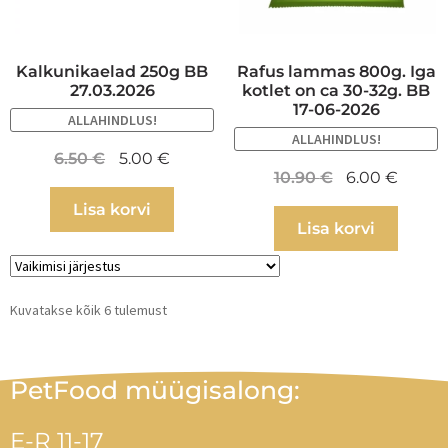
Kalkunikaelad 250g BB
Rafus lammas 800g. Iga
27.03.2026
kotlet on ca 30-32g. BB
17-06-2026
ALLAHINDLUS!
ALLAHINDLUS!
6.50
€
5.00
€
10.90
€
6.00
€
Lisa korvi
Lisa korvi
Kuvatakse kõik 6 tulemust
PetFood müügisalong:
E-R 11-17