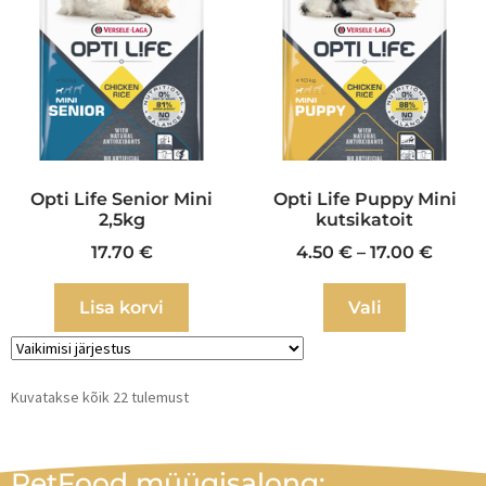
Opti Life Senior Mini
Opti Life Puppy Mini
2,5kg
kutsikatoit
17.70
€
4.50
€
–
17.00
€
Lisa korvi
Vali
Kuvatakse kõik 22 tulemust
PetFood müügisalong: