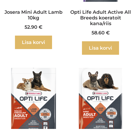
Josera Mini Adult Lamb
Opti Life Adult Active All
10kg
Breeds koeratoit
kana/riis
52.90
€
58.60
€
Lisa korvi
Lisa korvi