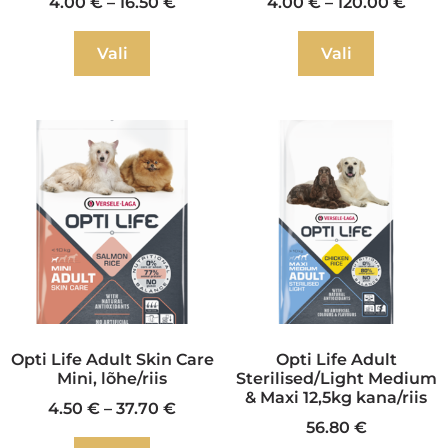
4.00
€
–
16.50
€
4.00
€
–
120.00
€
Vali
Vali
Opti Life Adult Skin Care
Opti Life Adult
Mini, lõhe/riis
Sterilised/Light Medium
& Maxi 12,5kg kana/riis
4.50
€
–
37.70
€
56.80
€