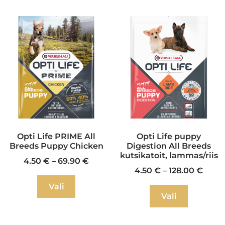
Opti Life PRIME All
Opti Life puppy
Breeds Puppy Chicken
Digestion All Breeds
kutsikatoit, lammas/riis
4.50
€
–
69.90
€
4.50
€
–
128.00
€
Vali
Vali