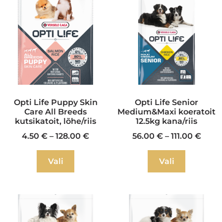
Opti Life Puppy Skin
Opti Life Senior
Care All Breeds
Medium&Maxi koeratoit
kutsikatoit, lõhe/riis
12.5kg kana/riis
4.50
€
–
128.00
€
56.00
€
–
111.00
€
Vali
Vali