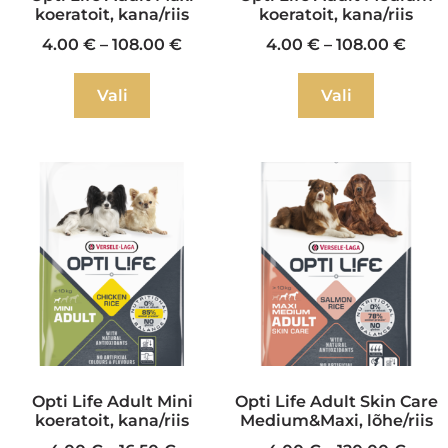
koeratoit, kana/riis
koeratoit, kana/riis
4.00
€
–
108.00
€
4.00
€
–
108.00
€
Vali
Vali
Opti Life Adult Mini
Opti Life Adult Skin Care
koeratoit, kana/riis
Medium&Maxi, lõhe/riis