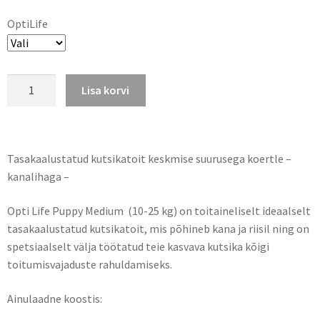
OptiLife
Lisa korvi
Tasakaalustatud kutsikatoit keskmise suurusega koertle –
kanalihaga –
Opti Life Puppy Medium (10-25 kg) on toitaineliselt ideaalselt
tasakaalustatud kutsikatoit, mis põhineb kana ja riisil ning on
spetsiaalselt välja töötatud teie kasvava kutsika kõigi
toitumisvajaduste rahuldamiseks.
Ainulaadne koostis: