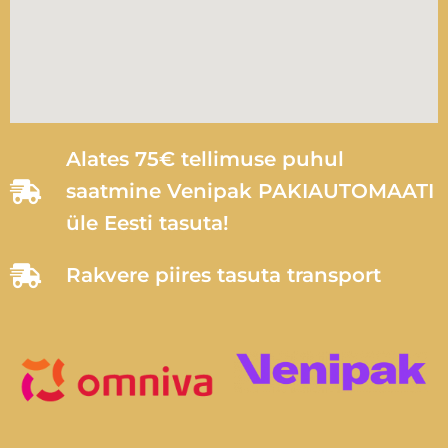
Alates 75€ tellimuse puhul
saatmine Venipak PAKIAUTOMAATI
üle Eesti tasuta!
Rakvere piires tasuta transport