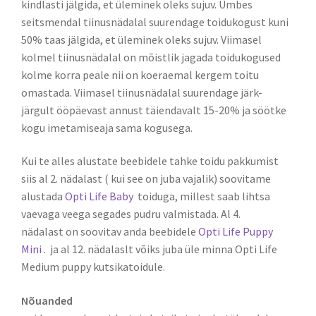
kindlasti jälgida, et üleminek oleks sujuv. Umbes
seitsmendal tiinusnädalal suurendage toidukogust kuni
50% taas jälgida, et üleminek oleks sujuv. Viimasel
kolmel tiinusnädalal on mõistlik jagada toidukogused
kolme korra peale nii on koeraemal kergem toitu
omastada. Viimasel tiinusnädalal suurendage järk-
järgult ööpäevast annust täiendavalt 15-20% ja söötke
kogu imetamiseaja sama kogusega.
Kui te alles alustate beebidele tahke toidu pakkumist
siis al 2. nädalast ( kui see on juba vajalik) soovitame
alustada
Opti Life Baby
toiduga, millest saab lihtsa
vaevaga veega segades pudru valmistada. Al 4.
nädalast on soovitav anda beebidele
Opti Life Puppy
Mini
. ja al 12. nädalaslt võiks juba üle minna Opti Life
Medium puppy kutsikatoidule.
Nõuanded