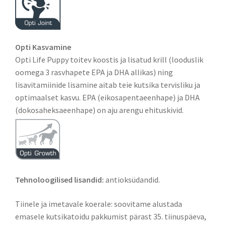
Opti Kasvamine
Opti Life Puppy toitev koostis ja lisatud krill (looduslik
oomega 3 rasvhapete EPA ja DHA allikas) ning
lisavitamiinide lisamine aitab teie kutsika tervisliku ja
optimaalset kasvu. EPA (eikosapentaeenhape) ja DHA
(dokosaheksaeenhape) on aju arengu ehituskivid.
Tehnoloogilised lisandid:
antioksüdandid.
Tiinele ja imetavale koerale: soovitame alustada
emasele kutsikatoidu pakkumist pärast 35. tiinuspäeva,