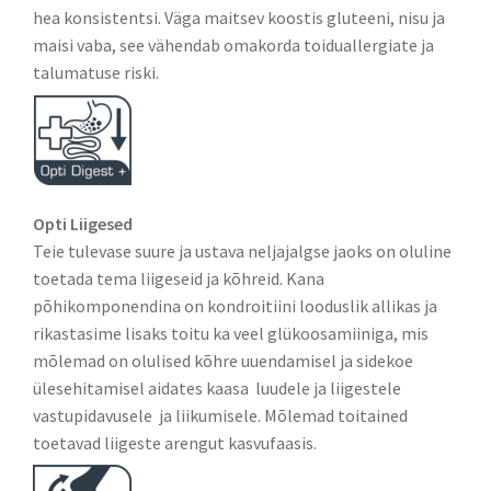
hea konsistentsi. Väga maitsev koostis gluteeni, nisu ja
maisi vaba, see vähendab omakorda toiduallergiate ja
talumatuse riski.
Opti Liigesed
Teie tulevase suure ja ustava neljajalgse jaoks on oluline
toetada tema liigeseid ja kõhreid. Kana
põhikomponendina on kondroitiini looduslik allikas ja
rikastasime lisaks toitu ka veel glükoosamiiniga, mis
mõlemad on olulised kõhre uuendamisel ja sidekoe
ülesehitamisel aidates kaasa luudele ja liigestele
vastupidavusele ja liikumisele. Mõlemad toitained
toetavad liigeste arengut kasvufaasis.