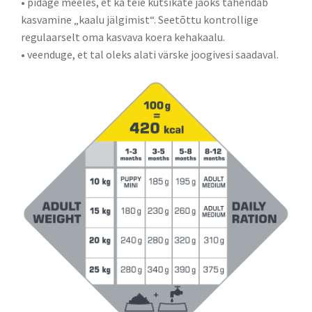
• pidage meeles, et ka teie kutsikate jaoks tähendab
kasvamine „kaalu jälgimist“. Seetõttu kontrollige
regulaarselt oma kasvava koera kehakaalu.
• veenduge, et tal oleks alati värske joogivesi saadaval.