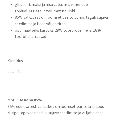
gluteeni, maisi ja nisu vaba, mis vähendab
toiduallergiate ja talumatuse riski
85% valkudest on loomset päritolu, mis tagab sujuva
seedimise ja head väljaheited
optimaalseks kasvuks: 29% toorproteiine ja 18%
toorõlid ja-rasvad
Kirjeldus
Lisainfo
Kirjeldus
Opti Life Kana 85%
85% esinevatest valkudest on loomset päritolu ja koos
riisiga tagavad need ka sujuva seedimise ja väljaheidete