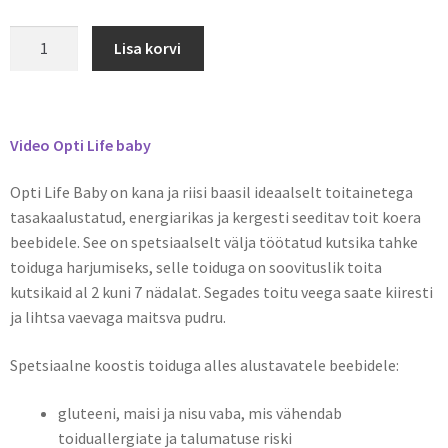
Lisa korvi
Video Opti Life baby
Opti Life Baby on kana ja riisi baasil ideaalselt toitainetega
tasakaalustatud, energiarikas ja kergesti seeditav toit koera
beebidele. See on spetsiaalselt välja töötatud kutsika tahke
toiduga harjumiseks, selle toiduga on soovituslik toita
kutsikaid al 2 kuni 7 nädalat. Segades toitu veega saate kiiresti
ja lihtsa vaevaga maitsva pudru.
Spetsiaalne koostis toiduga alles alustavatele beebidele:
gluteeni, maisi ja nisu vaba, mis vähendab
toiduallergiate ja talumatuse riski