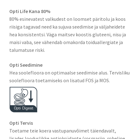
Opti Life Kana 80%
80% esinevatest valkudest on loomset päritolu ja koos
riisiga tagavad need ka sujuva seedimise ja väljaheidete
hea konsistentsi. Väga maitsev koostis gluteeni, nisu ja
maisi vaba, see vähendab omakorda toiduallergiate ja
talumatuse riski.
Opti Seedimine
Hea soolefloora on optimaalse seedimise alus. Tervisliku
soolefloora toetamiseks on lisatud FOS ja MOS.
Opti Tervis
Toetame teie koera vastupanuvõimet täiendavalt,
lisades looduslikke antioksüdante (rosmariin, roheline