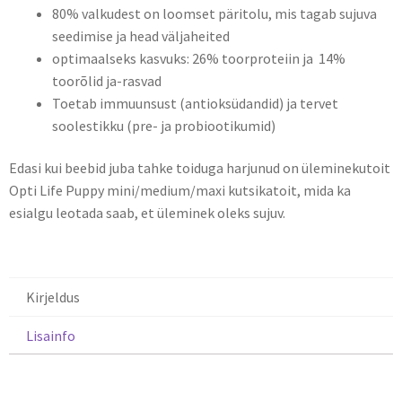
80% valkudest on loomset päritolu, mis tagab sujuva
seedimise ja head väljaheited
optimaalseks kasvuks: 26% toorproteiin ja 14%
toorõlid ja-rasvad
Toetab immuunsust (antioksüdandid) ja tervet
soolestikku (pre- ja probiootikumid)
Edasi kui beebid juba tahke toiduga harjunud on üleminekutoit
Opti Life Puppy mini/medium/maxi kutsikatoit, mida ka
esialgu leotada saab, et üleminek oleks sujuv.
Kirjeldus
Lisainfo
Kirjeldus