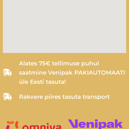
Alates 75€ tellimuse puhul
saatmine Venipak PAKIAUTOMAATI
üle Eesti tasuta!
Rakvere piires tasuta transport