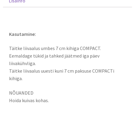
Lisainfo
Kirjeldus
Kasutamine:
Täitke liivaalus umbes 7 cm kihiga COMPACT.
Eemaldage tükid ja tahked jäätmed iga päev
liivakühvliga.
Täitke liivaalus uuesti kuni 7 cm paksuse COMPACTi
kihiga.
NÕUANDED
Hoida kuivas kohas.