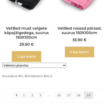
VetBed must valgete
VetBed roosad põrsad,
käpajälgedega, suurus
suurus 150X100cm
150X100cm
35.90
€
29.90
€
Lisa korvi
Lisa korvi
Kuvatakse 451–454 tulemust 454-st
1
2
3
…
16
17
18
19