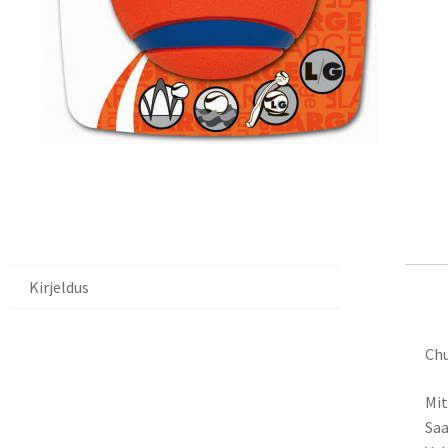
Kirjeldus
Ki
Chu
Mi
Saa