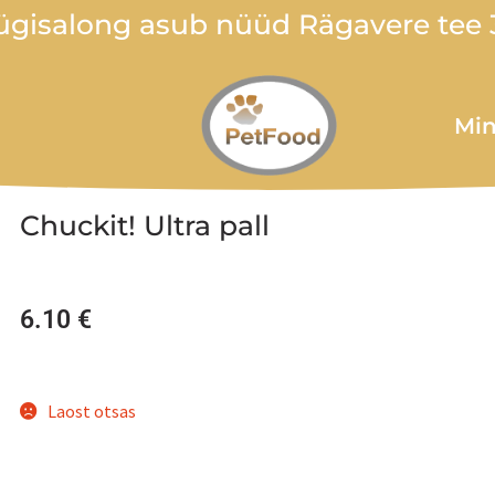
gisalong asub nüüd Rägavere tee 3
Min
Chuckit! Ultra pall
6.10
€
Laost otsas