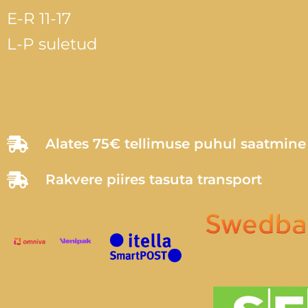
E-R 11-17
L-P suletud
Alates 75€ tellimuse puhul saatmin
Rakvere piires tasuta transport