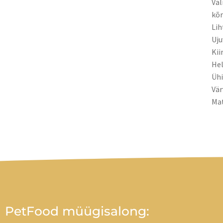
Val
kõr
Lih
Uju
Kii
Hel
Ühi
Vär
Mat
PetFood müügisalong: