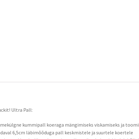
rjeldus
ckit! Ultra Pall:
tmekülgne kummipall koeraga mängimiseks viskamiseks ja toomi
daval 6,5cm läbimõõduga pall keskmistele ja suurtele koertele