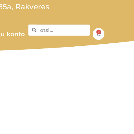
5a, Rakveres
0
u konto