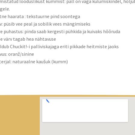
mistatud looduslikust kummist: pall on väga kulumiskindel, hõljub
gele.
tne haarata : tekstuurne pind soontega
v: püsib vee peal ja sobilik vees mängimiseks
re puhastus: pinda saab kergesti pühkida ja kuivaks hõõruda
e värv tagab hea nähtavuse
ldub Chuckit!-i palliviskajaga eriti pikkade heitmiste jaoks
vus: oranž/sinine
erjal: naturaalne kaušuk (kumm)