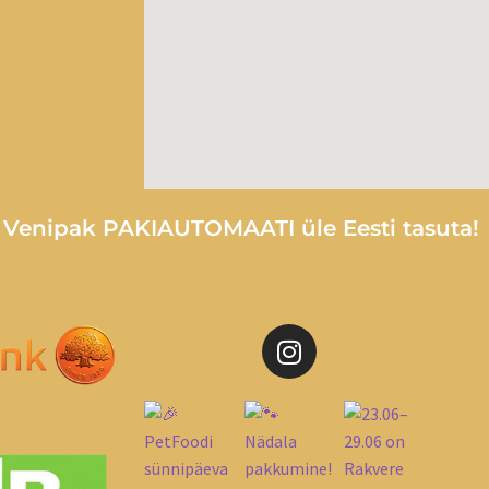
e Venipak PAKIAUTOMAATI üle Eesti tasuta!