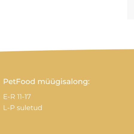
PetFood müügisalong:
E-R 11-17
L-P suletud