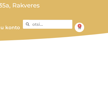
5a, Rakveres
0
u konto