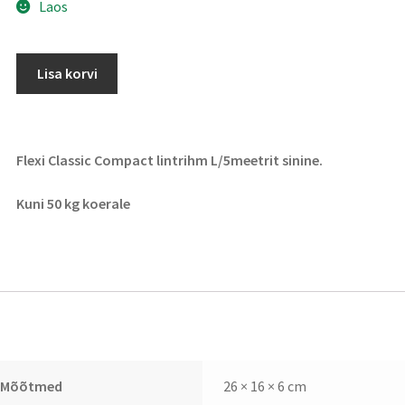
Laos
Lisa korvi
Flexi Classic Compact lintrihm L/5meetrit sinine.
Kuni 50 kg koerale
sainfo
Mõõtmed
26 × 16 × 6 cm