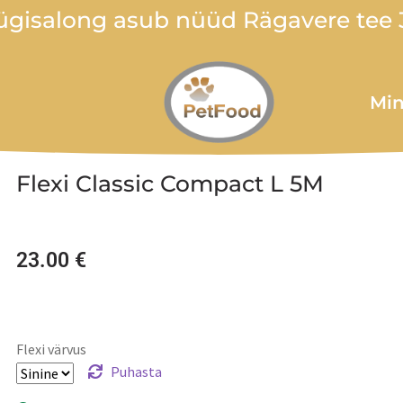
gisalong asub nüüd Rägavere tee 3
Min
Flexi Classic Compact L 5M
23.00
€
Flexi värvus
Puhasta