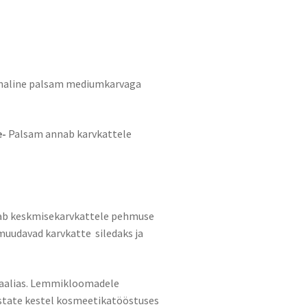
hnaline palsam mediumkarvaga
e-
Palsam annab karvkattele
nab keskmisekarvkattele pehmuse
 muudavad karvkatte siledaks ja
Itaalias. Lemmikloomadele
state kestel kosmeetikatööstuses