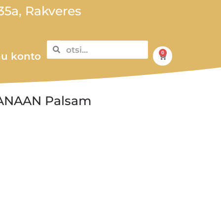
5a, Rakveres
0
u konto
 BANAAN Palsam