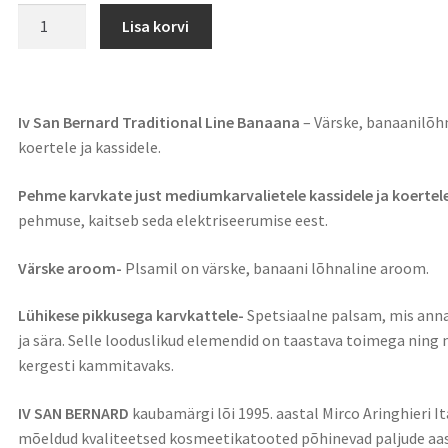
Lisa korvi
Iv San Bernard Traditional Line Banaana
– Värske, banaanilõ
koertele ja kassidele.
Pehme karvkate just mediumkarvalietele kassidele ja koertel
pehmuse, kaitseb seda elektriseerumise eest.
Värske aroom-
Plsamil on värske, banaani lõhnaline aroom.
Lühikese pikkusega karvkattele-
Spetsiaalne palsam, mis an
ja sära. Selle looduslikud elemendid on taastava toimega ning
kergesti kammitavaks.
IV SAN BERNARD
kaubamärgi lõi 1995. aastal Mirco Aringhieri 
mõeldud kvaliteetsed kosmeetikatooted põhinevad paljude aa