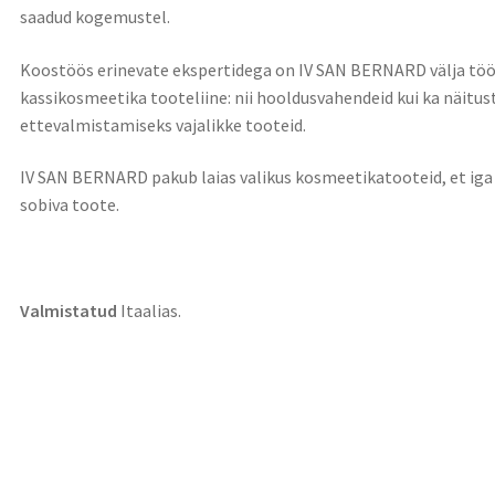
saadud kogemustel.
Koostöös erinevate ekspertidega on IV SAN BERNARD välja tö
kassikosmeetika tooteliine: nii hooldusvahendeid kui ka näitust
ettevalmistamiseks vajalikke tooteid.
IV SAN BERNARD pakub laias valikus kosmeetikatooteid, et ig
sobiva toote.
Valmistatud
Itaalias.