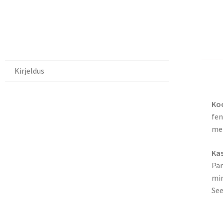
Kirjeldus
Ki
Koo
fen
met
Ka
Pär
min
See