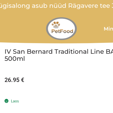
gisalong asub nüüd Rägavere tee 3
Min
IV San Bernard Traditional Line
500ml
26.95
€
Laos