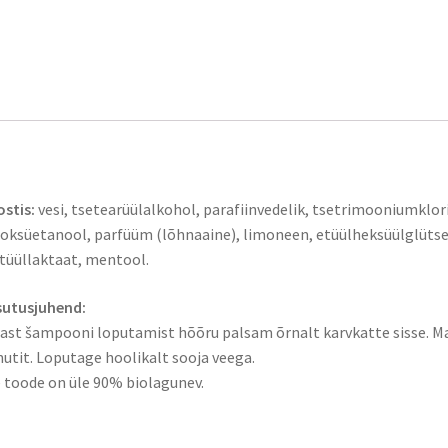
rjeldus
stis:
vesi, tsetearüülalkohol, parafiinvedelik, tsetrimooniumklori
oksüetanool, parfüüm (lõhnaaine), limoneen, etüülheksüülglütserii
üüllaktaat, mentool.
sutusjuhend:
ast šampooni loputamist hõõru palsam õrnalt karvkatte sisse. Ma
utit. Loputage hoolikalt sooja veega.
 toode on üle 90% biolagunev.