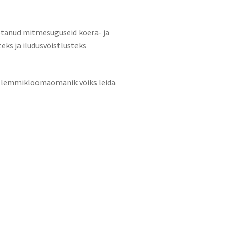
ötanud mitmesuguseid koera- ja
eks ja iludusvõistlusteks
a lemmikloomaomanik võiks leida