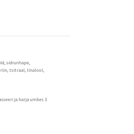
id, sidrunhape,
n, tsitraal, linalool,
sseeri ja harja umbes 3