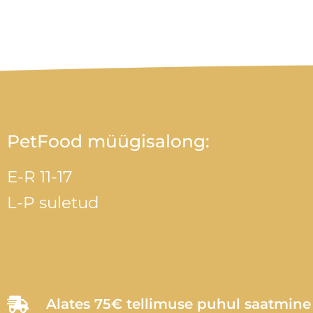
PetFood müügisalong:
E-R 11-17
L-P suletud
Alates 75€ tellimuse puhul saatmin