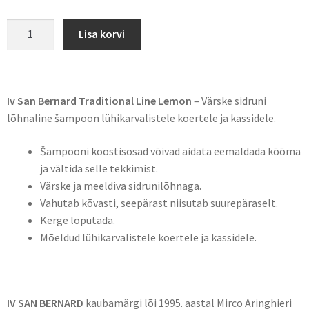
Lisa korvi
Iv San Bernard Traditional Line Lemon
– Värske sidruni
lõhnaline šampoon lühikarvalistele koertele ja kassidele.
Šampooni koostisosad võivad aidata eemaldada kõõma
ja vältida selle tekkimist.
Värske ja meeldiva sidrunilõhnaga.
Vahutab kõvasti, seepärast niisutab suurepäraselt.
Kerge loputada.
Mõeldud lühikarvalistele koertele ja kassidele.
IV SAN BERNARD
kaubamärgi lõi 1995. aastal Mirco Aringhieri