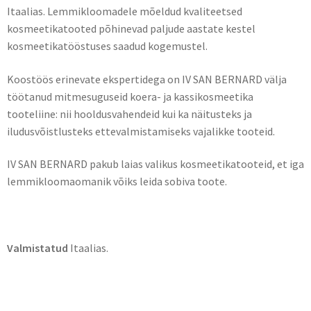
Itaalias. Lemmikloomadele mõeldud kvaliteetsed
kosmeetikatooted põhinevad paljude aastate kestel
kosmeetikatööstuses saadud kogemustel.
Koostöös erinevate ekspertidega on IV SAN BERNARD välja
töötanud mitmesuguseid koera- ja kassikosmeetika
tooteliine: nii hooldusvahendeid kui ka näitusteks ja
iludusvõistlusteks ettevalmistamiseks vajalikke tooteid.
IV SAN BERNARD pakub laias valikus kosmeetikatooteid, et iga
lemmikloomaomanik võiks leida sobiva toote.
Valmistatud
Itaalias.