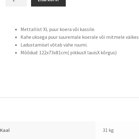
Mettallist XL puur koera või kassile.
Kahe uksega puur suuremale koerale või mitmele väikese
Ladustamisel vōtab vähe ruumi.
Mõõdud: 122x73x81cm( pikkusX lauisX kõrgus)
sainfo
Kaal
31 kg