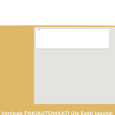
e Venipak PAKIAUTOMAATI üle Eesti tasuta!