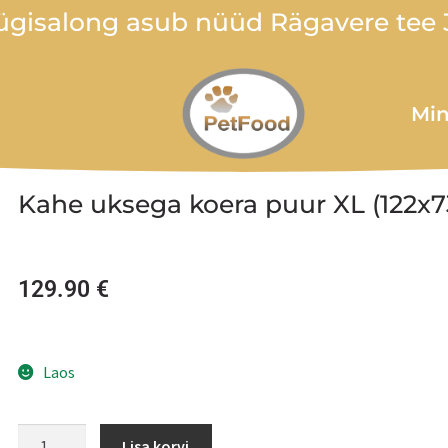
gisalong asub nüüd Rägavere tee 3
Min
Kahe uksega koera puur XL (122x
129.90
€
Laos
Lisa korvi