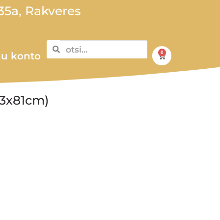
5a, Rakveres
0
u konto
73x81cm)