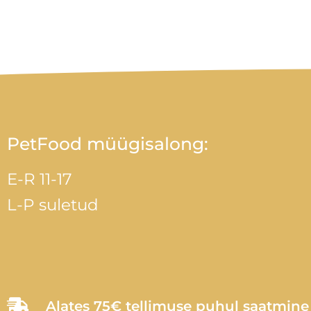
PetFood müügisalong:
E-R 11-17
L-P suletud
Alates 75€ tellimuse puhul saatmin