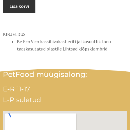
Lisa korvi
KIRJELDUS
Be Eco Vico kassiliivakast eriti jätkusuutlik tänu
taaskasutatud plastile Lihtsad klõpsklambrid
PetFood müügisalong:
E-R 11-17
L-P suletud