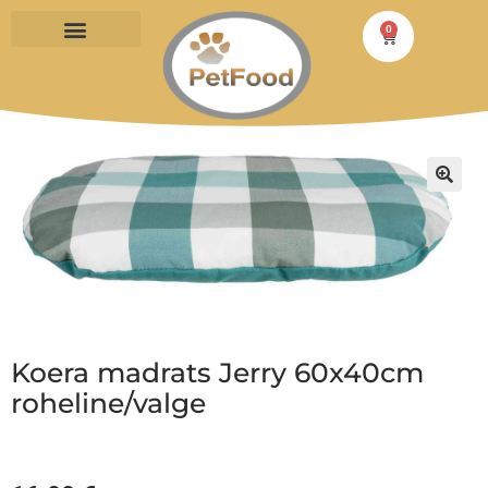
0
PÄÄSTA TOITU
Koera madrats Jerry 60x40cm
roheline/valge