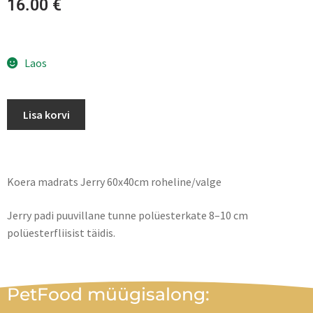
16.00
€
Laos
Lisa korvi
Koera madrats Jerry 60x40cm roheline/valge
Jerry padi puuvillane tunne polüesterkate 8–10 cm
polüesterfliisist täidis.
PetFood müügisalong: