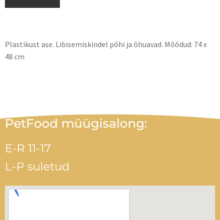
Plastikust ase. Libisemiskindel põhi ja õhuavad. Mõõdud: 74 х
48 cm
PetFood müügisalong:
E-R 11-17
L-P suletud