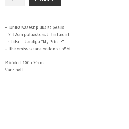
– lühikarvasest plüüsist pealis
– 8-12cm polüesterist fliistäidist
– stiilse tikandiga “My Prince”
– libisemisvastane nailonist põhi
Mõõdud: 100 x 70cm
Värv: hall
sainfo