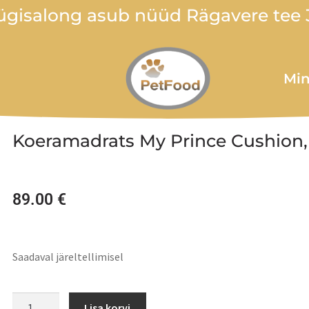
gisalong asub nüüd Rägavere tee 3
Min
Koeramadrats My Prince Cushion
89.00
€
Saadaval järeltellimisel
Lisa korvi