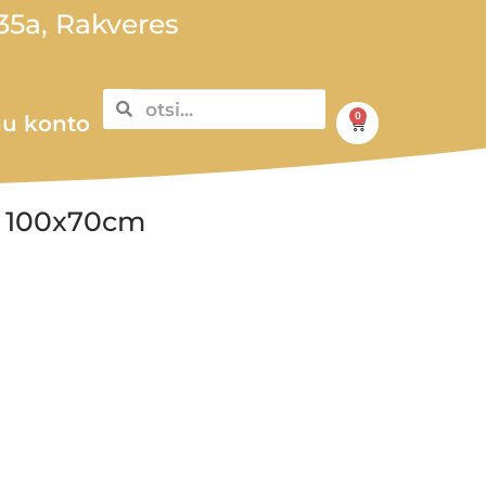
5a, Rakveres
0
u konto
, 100x70cm