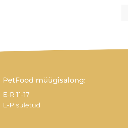
PetFood müügisalong:
E-R 11-17
L-P suletud