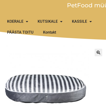
PetFood müü
KOERALE
KUTSIKALE
KASSILE
PÄÄSTA TOITU
Kontakt