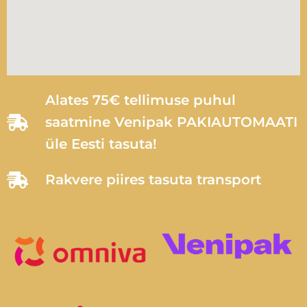
Alates 75€ tellimuse puhul
saatmine Venipak PAKIAUTOMAATI
üle Eesti tasuta!
Rakvere piires tasuta transport