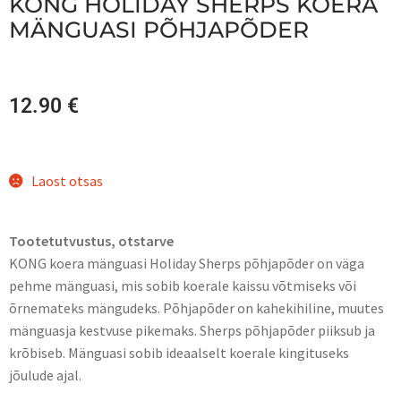
KONG HOLIDAY SHERPS KOERA
MÄNGUASI PÕHJAPÕDER
12.90
€
Laost otsas
Tootetutvustus, otstarve
KONG koera mänguasi Holiday Sherps põhjapõder on väga
pehme mänguasi, mis sobib koerale kaissu võtmiseks või
õrnemateks mängudeks. Põhjapõder on kahekihiline, muutes
mänguasja kestvuse pikemaks. Sherps põhjapõder piiksub ja
krõbiseb. Mänguasi sobib ideaalselt koerale kingituseks
jõulude ajal.