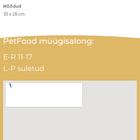
Mõõdud
30 x 18 cm
PetFood müügisalong:
E-R 11-17
L-P suletud