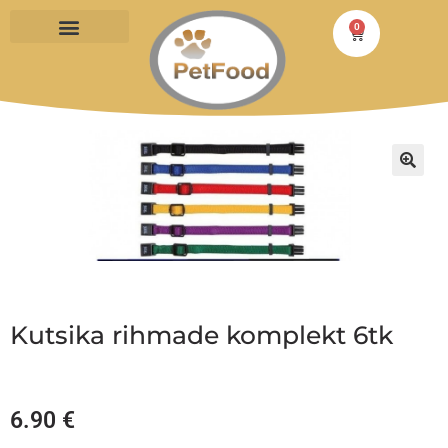
0
PÄÄSTA TOITU
Kutsika rihmade komplekt 6tk
6.90
€