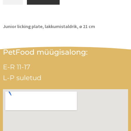
Junior licking plate, lakkumistaldrik, ø 21 cm
PetFood müügisalong:
E-R 11-17
L-P suletud