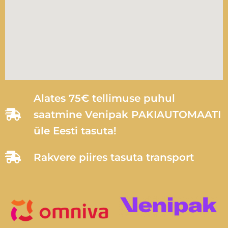
Alates 75€ tellimuse puhul
saatmine Venipak PAKIAUTOMAATI
üle Eesti tasuta!
Rakvere piires tasuta transport