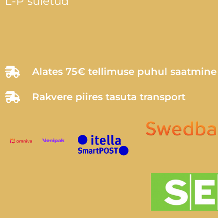
L-P suletud
Alates 75€ tellimuse puhul saatmin
Rakvere piires tasuta transport