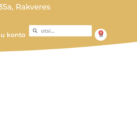
5a, Rakveres
0
u konto