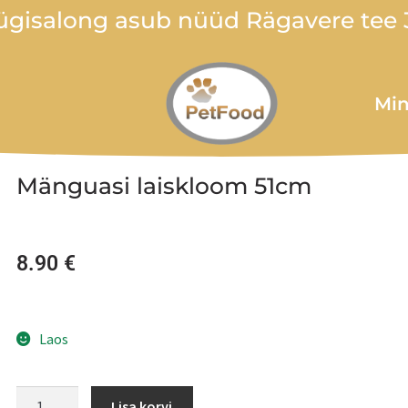
gisalong asub nüüd Rägavere tee 3
Min
Mänguasi laiskloom 51cm
8.90
€
Laos
Lisa korvi