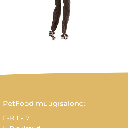
PetFood müügisalong:
E-R 11-17