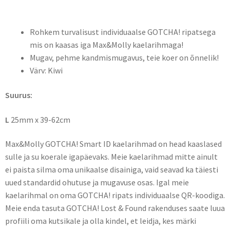
Rohkem turvalisust individuaalse GOTCHA! ripatsega
mis on kaasas iga Max&Molly kaelarihmaga!
Mugav, pehme kandmismugavus, teie koer on õnnelik!
Värv: Kiwi
Suurus:
L
25mm x 39-62cm
Max&Molly GOTCHA! Smart ID kaelarihmad on head kaaslased
sulle ja su koerale igapäevaks. Meie kaelarihmad mitte ainult
ei paista silma oma unikaalse disainiga, vaid seavad ka täiesti
uued standardid ohutuse ja mugavuse osas. Igal meie
kaelarihmal on oma GOTCHA! ripats individuaalse QR-koodiga.
Meie enda tasuta GOTCHA! Lost & Found rakenduses saate luua
profiili oma kutsikale ja olla kindel, et leidja, kes märki