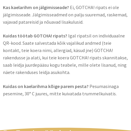
Kas kaelarihm on jälgimisseade?
Ei, GOTCHA! ripats ei ole
jälgimisseade. Jälgimisseadmed on palju suuremad, raskemad,
vajavad patareisid ja nõuavad lisakulusid.
Kuidas töötab GOTCHA! ripats?
Igal ripatsil on individuaalne
QR-kood. Saate salvestada kõik vajalikud andmed (teie
kontakt, teie koera nimi, allergiad, käsud jne) GOTCHA!
rakendusse ja alati, kui teie koera GOTCHA! ripats skannitakse,
saab leidja juurdepääsu kogu teabele, mille olete lisanud, ning
näete rakenduses leidja asukohta.
Kuidas on kaelarihma kõige parem pesta?
Pesumasinaga
pesemine, 30° C juures, mitte kuivatada trummelkuivatis.