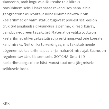
skaneerib, saab kogu vajaliku teabe teie kiireks
taasühinemiseks. Lisaks saate rakenduses näha leidja
geograafilist asukohta ja kohe liikuma hakata. Kõik
kaelarihmad on valmistatud tugevast polüestrist; ees on
trükitud ainulaadseid kujundusi ja pehme, kiiresti kuivav,
painduv neopreen tagaküljel. Materjalide valiku tõttu on
kaelarihmad ülikergekaalulised ja eriti mugavad teie koerale
kandmiseks. Neil on ka turvarõngas, mis takistab nende
põgenemist kaelarihma peale- ja mahavõtmise ajal. Suurus on
reguleeritav tänu libisemisele. GOTCHA! Smart ID
kaelarihmadega olete hästi varustatud oma järgmiseks
seikluseks koos.
KKK