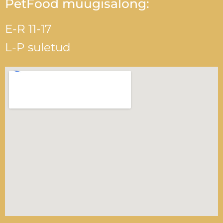
PetFood müügisalong:
E-R 11-17
L-P suletud