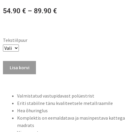
54.90
€
–
89.90
€
Tekstiilpuur
Lisa korvi
Valmistatud vastupidavast polüestrist
Eriti stabiilne tänu kvaliteetsele metallraamile
Hea õhuringlus
Komplektis on eemaldatava ja masinpestava kattega
madrats