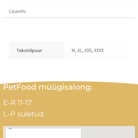
Lisainfo
Lisainfo
Tekstiilpuur
M, XL, XXS, XXXS
PetFood müügisalong:
E-R 11-17
L-P suletud