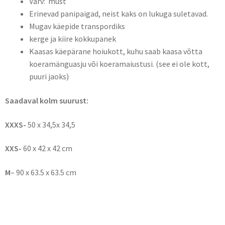
Värv: must
Erinevad panipaigad, neist kaks on lukuga suletavad.
Mugav käepide transpordiks
kerge ja kiire kokkupanek
Kaasas käepärane hoiukott, kuhu saab kaasa võtta
koeramänguasju või koeramaiustusi. (see ei ole kott,
puuri jaoks)
Saadaval kolm suurust:
XXXS-
50 x 34,5x 34,5
XXS-
60 x 42 x 42 cm
M
– 90 x 63.5 x 63.5 cm