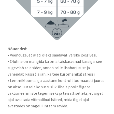
Nõuanded:
• Veenduge, et alati oleks saadaval värske joogivesi.
• Oluline on mängida ka oma täiskasvanud kassiga: see
tugevdab teie sidet, annab talle lisaharjutust ja
vähendab kassi (ja jah, ka teie kui omaniku) stressi.
• Lemmiklooma iga-aastane kontroll loomaarsti juures
on absoluutselt kohustuslik: ühelt poolt õigete
vaktsineerimiste tegemiseks ja teisalt selleks, et õigel
ajal avastada võimalikud häired, mida õigel ajal
avastades on sageli lihtsam ravida.