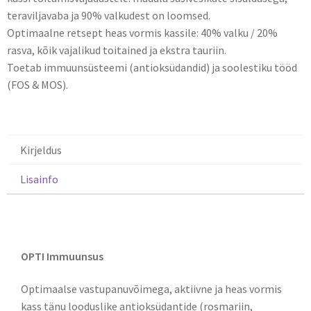
teraviljavaba ja 90% valkudest on loomsed.
Optimaalne retsept heas vormis kassile: 40% valku / 20%
rasva, kõik vajalikud toitained ja ekstra tauriin.
Toetab immuunsüsteemi (antioksüdandid) ja soolestiku tööd
(FOS & MOS).
Kirjeldus
Lisainfo
Kirjeldus
OPTI Immuunsus
Optimaalse vastupanuvõimega, aktiivne ja heas vormis
kass tänu looduslike antioksüdantide (rosmariin,