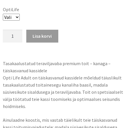
OptiLife
Lisa korvi
Tasakaalustatud teraviljavaba premium toit – kanaga –
täiskasvanud kassidele
Opti Life Adult on täiskasvanud kassidele mõeldud täiuslikult
tasakaalustatud toitainesegu kanaliha baasil, madala
süsivesikute sisaldusega ja teraviljavaba. Toit on spetsiaalselt
välja töötatud teie kassi toomiseks ja optimaalses seisundis
hoidmiseks.
Ainulaadne koostis, mis vastab täielikult teie täiskasvanud
kassi toitumisvajadustele: madala süsivesikute sisaldusega,