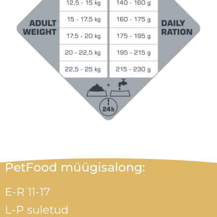
PetFood müügisalong:
E-R 11-17
L-P suletud