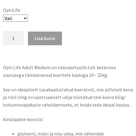
OptiLife
Lisa korvi
Opti Life Adult Medium on täisväärtuslik toit keskmise
suurusega täiskasvanud koertele kaaluga 10– 25kg.
See on ideaalselt tasakaalustatud koeratoit, mis põhineb kana
ja riisil ning on spetsiaalselt välja töötatud teie koera kõigi
toitumisvajaduste rahuldamiseks, et hoida teda ideaal kaalus.
Ainulaadne koostis:
gluteeni, maisi ja nisu vaba, mis vähendab