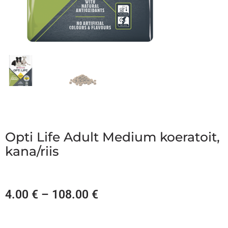
Opti Life Adult Medium koeratoit,
kana/riis
4.00
€
–
108.00
€