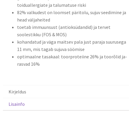
toiduallergiate ja talumatuse riski
82% valkudest on loomset päritolu, sujuv seedimine ja
head väljaheited
toetab immuunsust (antioksüdandid) ja tervet
soolestikku (FOS & MOS)
kohandatud ja väga maitsev pala just paraja suurusega
11 mm, mis tagab sujuva söömise
optimaalne tasakaal: toorproteiine 26% ja toorõlid ja-
rasvad 16%
Kirjeldus
Lisainfo
Kirjeldus