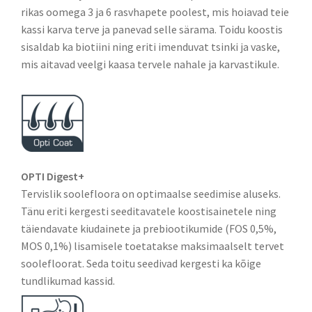
rikas oomega 3 ja 6 rasvhapete poolest, mis hoiavad teie
kassi karva terve ja panevad selle särama. Toidu koostis
sisaldab ka biotiini ning eriti imenduvat tsinki ja vaske,
mis aitavad veelgi kaasa tervele nahale ja karvastikule.
OPTI Digest+
Tervislik soolefloora on optimaalse seedimise aluseks.
Tänu eriti kergesti seeditavatele koostisainetele ning
täiendavate kiudainete ja prebiootikumide (FOS 0,5%,
MOS 0,1%) lisamisele toetatakse maksimaalselt tervet
soolefloorat. Seda toitu seedivad kergesti ka kõige
tundlikumad kassid.