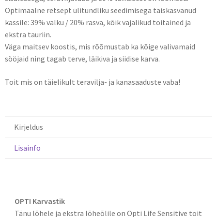
Optimaalne retsept ülitundliku seedimisega täiskasvanud
kassile: 39% valku / 20% rasva, kõik vajalikud toitained ja
ekstra tauriin.
Väga maitsev koostis, mis rõõmustab ka kõige valivamaid
sööjaid ning tagab terve, läikiva ja siidise karva.
Toit mis on täielikult teravilja- ja kanasaaduste vaba!
Kirjeldus
Lisainfo
Kirjeldus
OPTI Karvastik
Tänu lõhele ja ekstra lõheõlile on Opti Life Sensitive toit