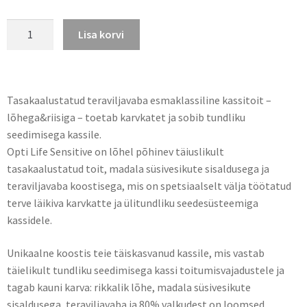
Lisa korvi
Tasakaalustatud teraviljavaba esmaklassiline kassitoit –
lõhega&riisiga – toetab karvkatet ja sobib tundliku
seedimisega kassile.
Opti Life Sensitive on lõhel põhinev täiuslikult
tasakaalustatud toit, madala süsivesikute sisaldusega ja
teraviljavaba koostisega, mis on spetsiaalselt välja töötatud
terve läikiva karvkatte ja ülitundliku seedesüsteemiga
kassidele.
Unikaalne koostis teie täiskasvanud kassile, mis vastab
täielikult tundliku seedimisega kassi toitumisvajadustele ja
tagab kauni karva: rikkalik lõhe, madala süsivesikute
sisaldusega, teraviljavaba ja 80% valkudest on loomsed.