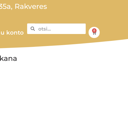
5a, Rakveres
0
u konto
 kana