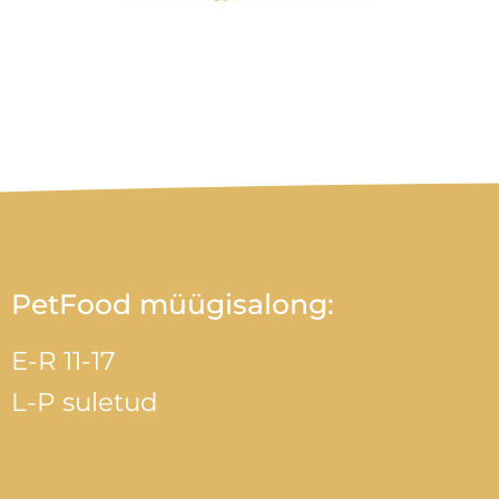
PetFood müügisalong:
E-R 11-17
L-P suletud