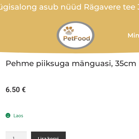
gisalong asub nüüd Rägavere tee 3
Min
Pehme piiksuga mänguasi, 35cm
6.50
€
Laos
Lisa korvi