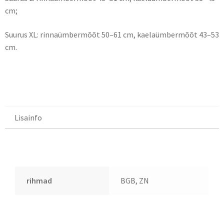
cm;
Suurus XL: rinnaümbermõõt 50–61 cm, kaelaümbermõõt 43–53
cm.
Lisainfo
Lisainfo
rihmad
BGB, ZN