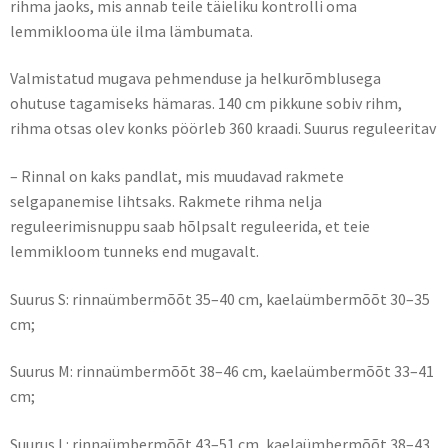
rihma jaoks, mis annab teile täieliku kontrolli oma
lemmiklooma üle ilma lämbumata.
Valmistatud mugava pehmenduse ja helkurõmblusega
ohutuse tagamiseks hämaras. 140 cm pikkune sobiv rihm,
rihma otsas olev konks pöörleb 360 kraadi. Suurus reguleeritav
– Rinnal on kaks pandlat, mis muudavad rakmete
selgapanemise lihtsaks. Rakmete rihma nelja
reguleerimisnuppu saab hõlpsalt reguleerida, et teie
lemmikloom tunneks end mugavalt.
Suurus S: rinnaümbermõõt 35–40 cm, kaelaümbermõõt 30–35
cm;
Suurus M: rinnaümbermõõt 38–46 cm, kaelaümbermõõt 33–41
cm;
Suurus L: rinnaümbermõõt 43–51 cm, kaelaümbermõõt 38–43