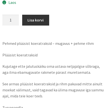
Laos
Lisa korvi
Pehmed plüüsist koeratraksid – mugavus + pehme rihm
Plüüsist koeratraksid
Kujutage ette jalutuskäiku oma ustava neljajalgse sõbraga,
aga ilma ebamugavate rakmete pärast muretsemata.
See armas plüüsist koeratraksid ja rihm pakuvad mitte ainult
moekat välimust, vaid tagavad ka ülima mugavuse iga sammu
ajal, mida teie koer teeb.
Turvapandla