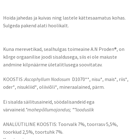
Säilitamine
Hoida jahedas ja kuivas ning lastele kättesaamatus kohas.
Sulgeda pakend alati hoolikalt.
Hoiatused
Kuna merevetikad, sealhulgas toimeaine A.N Proden®, on
kõrge orgaanilise joodi sisaldusega, siis ei ole maiuste
andmine kilpnäärme ületalitlusega soovitatav.
KOOSTIS :
Ascophyllum Nodosum
D1070**, nisu*, mais*, riis*,
oder*, nisukliid*, oliiviõli*, mineraalained, pärm.
Ei sisalda säilitusaineid, söödalisandeid ega
värvaineid.
*mahepõllumajandus; **looduslik
ANALÜÜTILINE KOOSTIS: Toorvalk 7%, toorrasv 5,5%,
toorkiud 2,5%, toortuhk 7%.