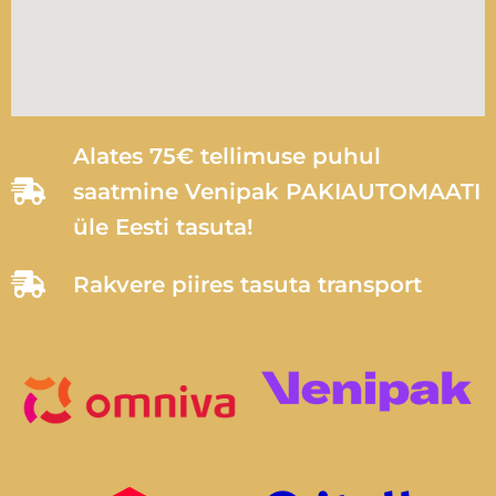
Alates 75€ tellimuse puhul
saatmine Venipak PAKIAUTOMAATI
üle Eesti tasuta!
Rakvere piires tasuta transport