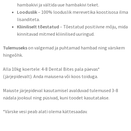
hambakivi ja vältida uue hambakivi teket.
Looduslik
– 100% looduslik merevetika koostisosa ilma
lisanditeta.
Kliiniliselt tõestatud
– Tõestatud positiivne mõju, mida
kinnitavad mitmed kliinilised uuringud.
Tulemuseks
on valgemad ja puhtamad hambad ning värskem
hingeõhk.
Alla 10kg koertele: 4-8 Dental Bites pala päevas*
(järjepidevalt). Anda maiusena või koos toiduga.
Maiuste järjepideval kasutamisel avalduvad tulemused 3-8
nädala jooksul ning püsivad, kuni toodet kasutatakse.
*Värske vesi peab alati olema kättesaadav.