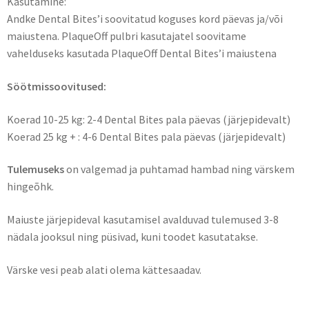
Kasutamine:
Andke Dental Bites’i soovitatud koguses kord päevas ja/või
maiustena. PlaqueOff pulbri kasutajatel soovitame
vahelduseks kasutada PlaqueOff Dental Bites’i maiustena
Söötmissoovitused:
Koerad 10-25 kg: 2-4 Dental Bites pala päevas (järjepidevalt)
Koerad 25 kg + : 4-6 Dental Bites pala päevas (järjepidevalt)
Tulemuseks
on valgemad ja puhtamad hambad ning värskem
hingeõhk.
Maiuste järjepideval kasutamisel avalduvad tulemused 3-8
nädala jooksul ning püsivad, kuni toodet kasutatakse.
Värske vesi peab alati olema kättesaadav.