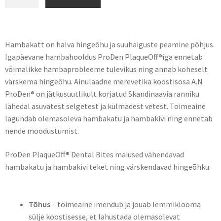
Hambakatt on halva hingeõhu ja suuhaiguste peamine põhjus.
Igapäevane hambahooldus ProDen PlaqueOff®iga ennetab
võimalikke hambaprobleeme tulevikus ning annab koheselt
värskema hingeõhu. Ainulaadne merevetika koostisosa A.N
ProDen® on jätkusuutlikult korjatud Skandinaavia ranniku
lähedal asuvatest selgetest ja külmadest vetest. Toimeaine
lagundab olemasoleva hambakatu ja hambakivi ning ennetab
nende moodustumist.
ProDen PlaqueOff® Dental Bites maiused vähendavad
hambakatu ja hambakivi teket ning värskendavad hingeõhku.
Omadused
Tõhus
– toimeaine imendub ja jõuab lemmiklooma
sülje koostisesse, et lahustada olemasolevat