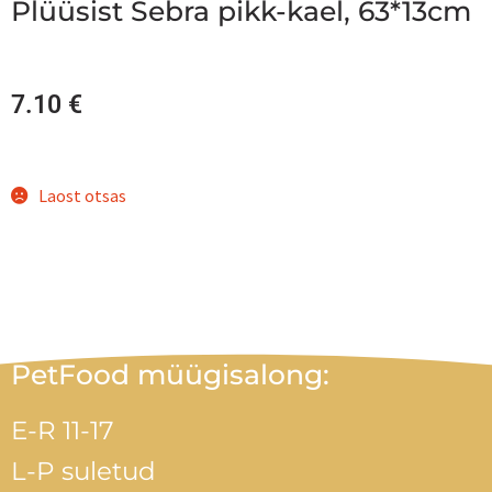
Plüüsist Sebra pikk-kael, 63*13cm
7.10
€
Laost otsas
Plüüsist koeramänguasi 64×13 cm
PetFood müügisalong:
E-R 11-17
L-P suletud