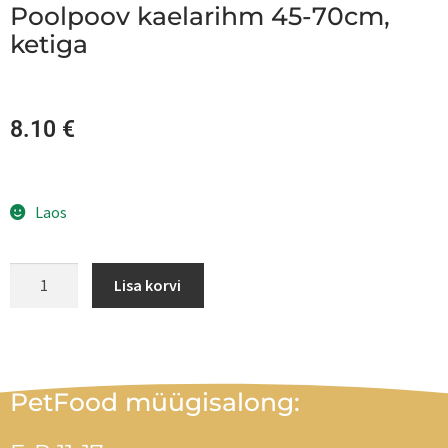
Poolpoov kaelarihm 45-70cm,
ketiga
8.10
€
Laos
Lisa korvi
PetFood müügisalong: