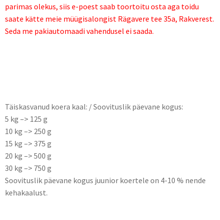
parimas olekus, siis e-poest saab toortoitu osta aga toidu
saate kätte meie müügisalongist Rägavere tee 35a, Rakverest.
Seda me pakiautomaadi vahendusel ei saada.
KIRJELDUS
Täiskasvanud koera kaal: / Soovituslik päevane kogus:
5 kg –> 125 g
10 kg –> 250 g
15 kg –> 375 g
20 kg –> 500 g
30 kg –> 750 g
Soovituslik päevane kogus juunior koertele on 4-10 % nende
kehakaalust.