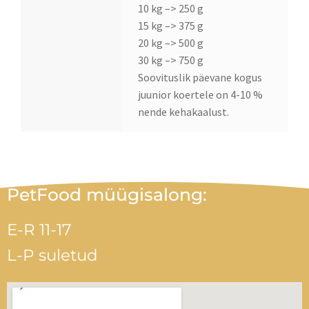
10 kg –> 250 g
15 kg –> 375 g
20 kg –> 500 g
30 kg –> 750 g
Soovituslik päevane kogus
juunior koertele on 4-10 %
nende kehakaalust.
PetFood müügisalong:
E-R 11-17
L-P suletud