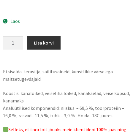
Laos
Lisa korvi
Ei sisalda teravilja, säilitusaineid, kunstlikke värve ega
maitsetugevdajaid.
Koostis: kanalõiked, veiseliha lõiked, kanakaelad, veise kopsud,
kanamaks.
Analüütilised komponendid: niiskus – 69,5 %, toorproteiin –
16,0 %, rasvad– 11,5 %, tuhk – 3,0 %. Hoida -18C juures.
Selleks, et toortoit jõuaks meie klientideni 100% jääs ning