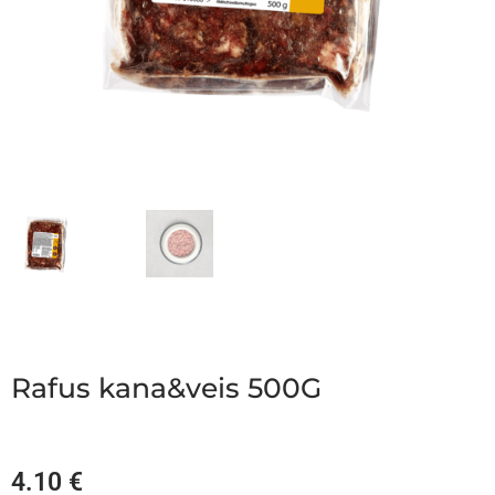
Rafus kana&veis 500G
4.10
€