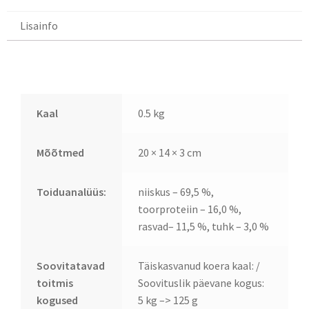
Lisainfo
Lisainfo
Kaal
0.5 kg
Mõõtmed
20 × 14 × 3 cm
Toiduanalüüs:
niiskus – 69,5 %,
toorproteiin – 16,0 %,
rasvad– 11,5 %, tuhk – 3,0 %
Soovitatavad
Täiskasvanud koera kaal: /
toitmis
Soovituslik päevane kogus:
kogused
5 kg –> 125 g