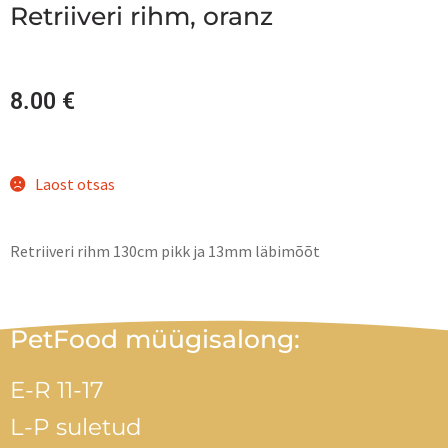
Retriiveri rihm, oranz
8.00
€
Laost otsas
Retriiveri rihm 130cm pikk ja 13mm läbimõõt
PetFood müügisalong:
E-R 11-17
L-P suletud