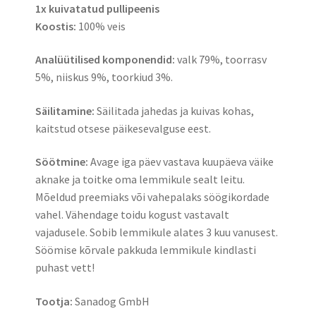
1x kuivatatud pullipeenis
Koostis:
100% veis
Analüütilised komponendid:
valk 79%, toorrasv
5%, niiskus 9%, toorkiud 3%.
Säilitamine:
Säilitada jahedas ja kuivas kohas,
kaitstud otsese päikesevalguse eest.
Söötmine:
Avage iga päev vastava kuupäeva väike
aknake ja toitke oma lemmikule sealt leitu.
Mõeldud preemiaks või vahepalaks söögikordade
vahel. Vähendage toidu kogust vastavalt
vajadusele. Sobib lemmikule alates 3 kuu vanusest.
Söömise kõrvale pakkuda lemmikule kindlasti
puhast vett!
Tootja:
Sanadog GmbH