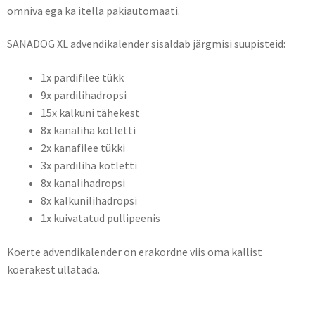
omniva ega ka itella pakiautomaati.
SANADOG XL advendikalender sisaldab järgmisi suupisteid:
1x pardifilee tükk
9x pardilihadropsi
15x kalkuni tähekest
8x kanaliha kotletti
2x kanafilee tükki
3x pardiliha kotletti
8x kanalihadropsi
8x kalkunilihadropsi
1x kuivatatud pullipeenis
Koerte advendikalender on erakordne viis oma kallist
koerakest üllatada.