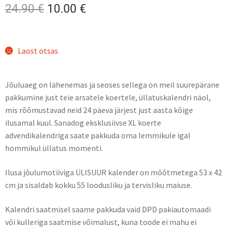
24.90
€
10.00
€
Laost otsas
Jõuluaeg on lähenemas ja seoses sellega on meil suurepärane
pakkumine just teie arsatele koertele, üllatuskalendri näol,
mis rõõmustavad neid 24 päeva järjest just aasta kõige
ilusamal kuul. Sanadog eksklusiivse XL koerte
advendikalendriga saate pakkuda oma lemmikule igal
hommikul üllatus momenti.
Ilusa jõulumotiiviga ÜLISUUR kalender on mõõtmetega 53 x 42
cm ja sisaldab kokku 55 loodusliku ja tervisliku maiuse.
Kalendri saatmisel saame pakkuda vaid DPD pakiautomaadi
või kulleriga saatmise võimalust, kuna toode ei mahu ei