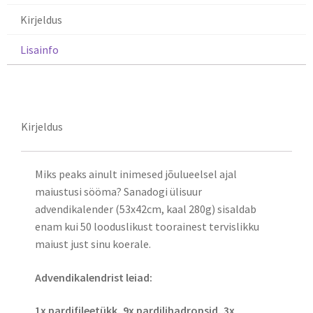
Kirjeldus
Lisainfo
Kirjeldus
Kirjeldus
Miks peaks ainult inimesed jõulueelsel ajal
maiustusi sööma? Sanadogi ülisuur
advendikalender (53x42cm, kaal 280g) sisaldab
enam kui 50 looduslikust toorainest tervislikku
maiust just sinu koerale.
Advendikalendrist leiad:
1x pardifileetükk, 9x pardilihadropsid, 3x