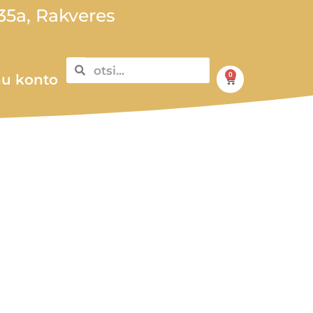
5a, Rakveres
0
u konto