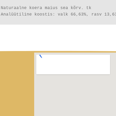
Naturaalne koera maius sea kõrv. tk 

Analüütiline koostis: valk 66,63%, rasv 13,6