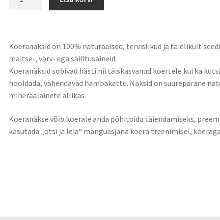
Koeranäksid on 100% naturaalsed, tervislikud ja täielikult seedi
maitse-, värv- ega säilitusaineid.
Koeranäksid sobivad hästi nii täiskasvanud koertele kui ka kut
hooldada, vähendavad hambakattu. Näksid on suurepärane natur
mineraalainete allikas.
Koeranäkse võib koerale anda põhitoidu täiendamiseks, preemi
kasutada „otsi ja leia“ mänguasjana koera treenimisel, koerag
rjeldus