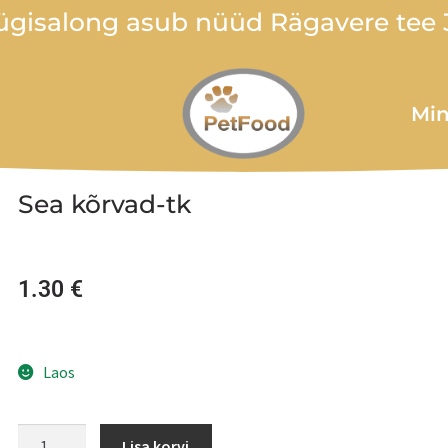
gisalong asub nüüd Rägavere tee 3
Min
Sea kõrvad-tk
1.30
€
Laos
Lisa korvi