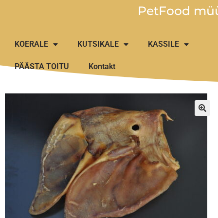
PetFood müü
KOERALE
KUTSIKALE
KASSILE
PÄÄSTA TOITU
Kontakt