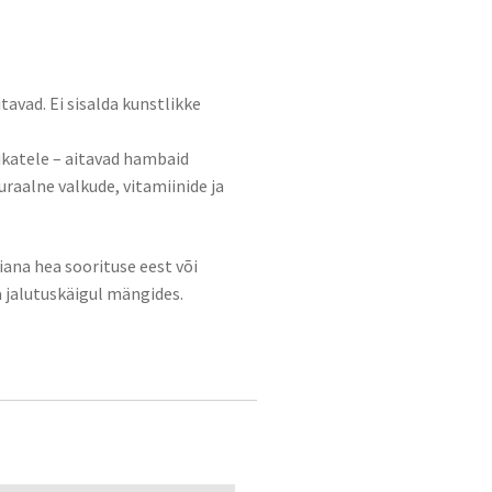
tavad. Ei sisalda kunstlikke
sikatele – aitavad hambaid
aalne valkude, vitamiinide ja
ana hea soorituse eest või
a jalutuskäigul mängides.