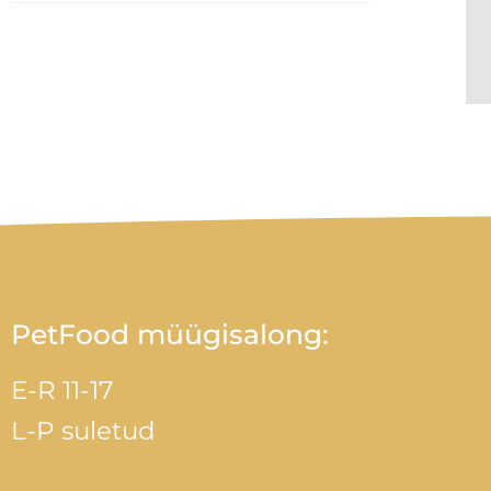
PetFood müügisalong:
E-R 11-17
L-P suletud