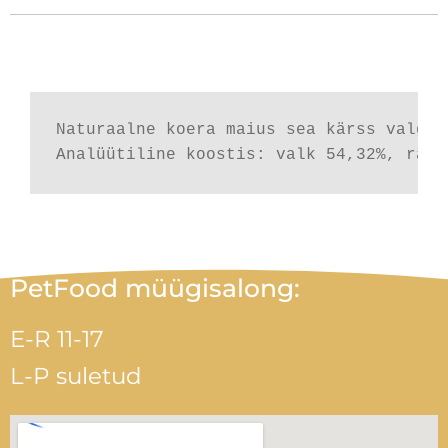
Kirjeldus
Naturaalne koera maius sea kärss valge 1
Analüütiline koostis: valk 54,32%, rasv
PetFood müügisalong:
E-R 11-17
L-P suletud