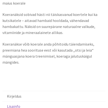
maius koerale
Koeranäksid sobivad hästi nii täiskasvanud koertele kui ka
kutsikatele – aitavad hambaid hooldada, vähendavad
hambakattu. Näksid on suurepärane naturaalne valkude,
vitamiinide ja mineraalainete allikas.
Koeranäkse võib koerale anda põhitoidu täiendamiseks,
preemiana hea soorituse eest või kasutada „otsi ja leia“
mänguasjana koera treenimisel, koeraga jalutuskäigul
mängides.
Kirjeldus
Lisainfo