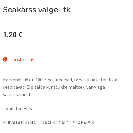
Seakärss valge- tk
1.20
€
Laost otsas
Koeranäksid on 100% naturaalsed, tervislikud ja täielikult
seeditavad. Ei sisalda kunstlikke maitse-, värv- ega
säilitusaineid.
Toodetud EL-s.
KUIVATATUD NATURAALNE VALGE SEAKÄRSS