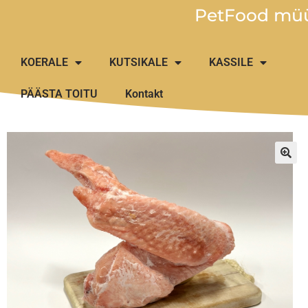
PetFood müü
KOERALE
KUTSIKALE
KASSILE
PÄÄSTA TOITU
Kontakt