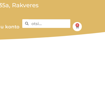
5a, Rakveres
0
u konto