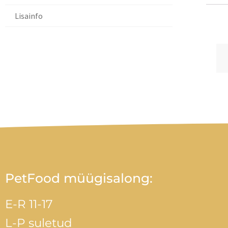
Lisainfo
Li
PetFood müügisalong:
E-R 11-17
L-P suletud