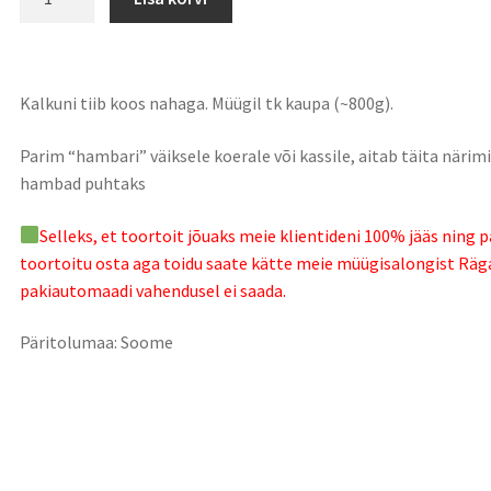
Kalkuni tiib koos nahaga. Müügil tk kaupa (~800g).
Parim “hambari” väiksele koerale või kassile, aitab täita närimi
hambad puhtaks
Selleks, et toortoit jõuaks meie klientideni 100% jääs ning p
toortoitu osta aga toidu saate kätte meie müügisalongist Räg
pakiautomaadi vahendusel ei saada.
Päritolumaa: Soome