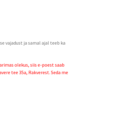
se vajadust ja samal ajal teeb ka
arimas olekus, siis e-poest saab
avere tee 35a, Rakverest. Seda me