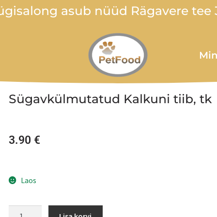
gisalong asub nüüd Rägavere tee 3
Min
Sügavkülmutatud Kalkuni tiib, tk
3.90
€
Laos
Lisa korvi