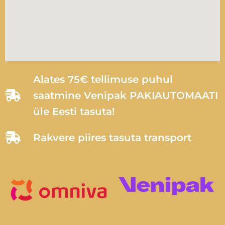
Alates 75€ tellimuse puhul
saatmine Venipak PAKIAUTOMAATI
üle Eesti tasuta!
Rakvere piires tasuta transport