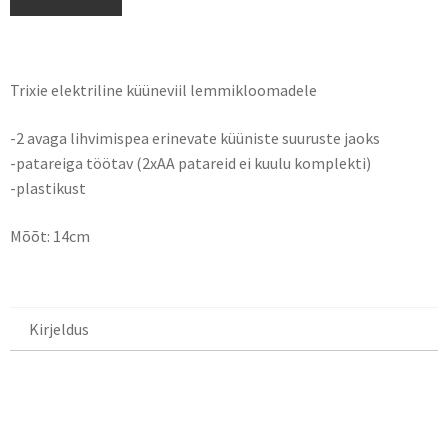
Trixie elektriline küüneviil lemmikloomadele
-2 avaga lihvimispea erinevate küüniste suuruste jaoks
-patareiga töötav (2xAA patareid ei kuulu komplekti)
-plastikust
Mõõt: 14cm
Kirjeldus
Kirjeldus