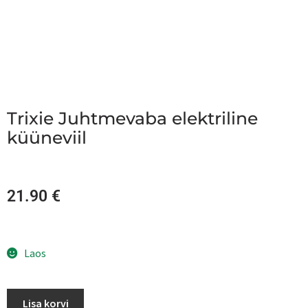
Trixie Juhtmevaba elektriline
küüneviil
21.90
€
Laos
Lisa korvi