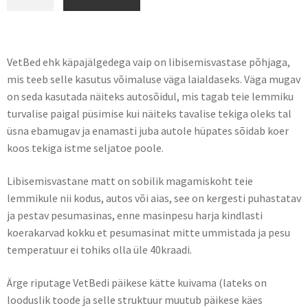
VetBed ehk käpajälgedega vaip on libisemisvastase põhjaga,
mis teeb selle kasutus võimaluse väga laialdaseks. Väga mugav
on seda kasutada näiteks autosõidul, mis tagab teie lemmiku
turvalise paigal püsimise kui näiteks tavalise tekiga oleks tal
üsna ebamugav ja enamasti juba autole hüpates sõidab koer
koos tekiga istme seljatoe poole.
Libisemisvastane matt on sobilik magamiskoht teie
lemmikule nii kodus, autos või aias, see on kergesti puhastatav
ja pestav pesumasinas, enne masinpesu harja kindlasti
koerakarvad kokku et pesumasinat mitte ummistada ja pesu
temperatuur ei tohiks olla üle 40kraadi.
Ärge riputage VetBedi päikese kätte kuivama (lateks on
looduslik toode ja selle struktuur muutub päikese käes