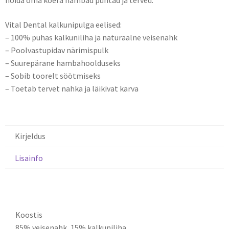
hoida oma koera hambad puhtad ja terved.
Vital Dental kalkunipulga eelised:
– 100% puhas kalkuniliha ja naturaalne veisenahk
– Poolvastupidav närimispulk
– Suurepärane hambahoolduseks
– Sobib toorelt söötmiseks
– Toetab tervet nahka ja läikivat karva
Kirjeldus
Lisainfo
Kirjeldus
Koostis
85% veisenahk, 15% kalkuniliha.