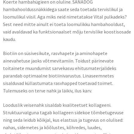
Koerte hambahügieen on oluline. SANADOG
hambahooldussnäkkidega saate seda toetada tervislikul ja
loomulikul viisil. Aga miks neid nimetatakse Vital pulkadeks?
Sest need mitte ainult ei toeta loomulikku hambahooldust,
vaid avaldavad ka funktsionaalset mõju tervislike koostisosade
kaudu.
Biotiin on süsivesikute, rasvhapete ja aminohapete
ainevahetuse jaoks võtmevitamiin. Toidust pärinevate
toitainete muundumist sarvekasvu ehitusmaterjalideks
parandab optimaalne biotiinivarustus. Linaseemnetes
sisalduvad küllastumata rasvhapped toetavad toimet.
Tulemuseks on terve nahk ja läikiv, ilus karv.
Looduslik veisenahk sisaldab kvaliteetset kollageeni.
Struktuurvalguna tagab kollageen sidekoe tõmbetugevuse
ning seda leidub kõikjal, kus elastsus ja tugevus on olulised:
nahas, sidemetes ja kõõlustes, kõhredes, luudes,