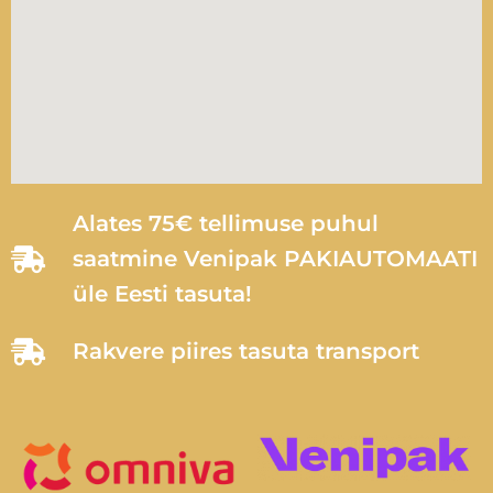
Alates 75€ tellimuse puhul
saatmine Venipak PAKIAUTOMAATI
üle Eesti tasuta!
Rakvere piires tasuta transport