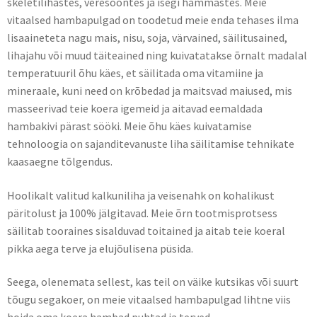
skeletilihastes, veresoontes ja isegi hammastes. Meie
vitaalsed hambapulgad on toodetud meie enda tehases ilma
lisaaineteta nagu mais, nisu, soja, värvained, säilitusained,
lihajahu või muud täiteained ning kuivatatakse õrnalt madalal
temperatuuril õhu käes, et säilitada oma vitamiine ja
mineraale, kuni need on krõbedad ja maitsvad maiused, mis
masseerivad teie koera igemeid ja aitavad eemaldada
hambakivi pärast sööki. Meie õhu käes kuivatamise
tehnoloogia on sajanditevanuste liha säilitamise tehnikate
kaasaegne tõlgendus.
Hoolikalt valitud kalkuniliha ja veisenahk on kohalikust
päritolust ja 100% jälgitavad. Meie õrn tootmisprotsess
säilitab tooraines sisalduvad toitained ja aitab teie koeral
pikka aega terve ja elujõulisena püsida.
Seega, olenemata sellest, kas teil on väike kutsikas või suurt
tõugu segakoer, on meie vitaalsed hambapulgad lihtne viis