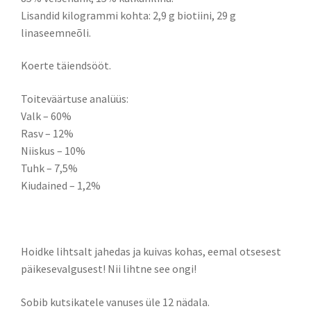
Lisandid kilogrammi kohta: 2,9 g biotiini, 29 g
linaseemneõli.
Koerte täiendsööt.
Toiteväärtuse analüüs:
Valk – 60%
Rasv – 12%
Niiskus – 10%
Tuhk – 7,5%
Kiudained – 1,2%
Hoidke lihtsalt jahedas ja kuivas kohas, eemal otsesest
päikesevalgusest! Nii lihtne see ongi!
Sobib kutsikatele vanuses üle 12 nädala.