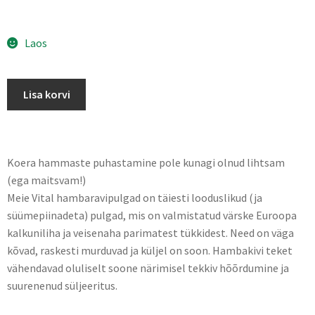
Laos
Lisa korvi
Koera hammaste puhastamine pole kunagi olnud lihtsam
(ega maitsvam!)
Meie Vital hambaravipulgad on täiesti looduslikud (ja
süümepiinadeta) pulgad, mis on valmistatud värske Euroopa
kalkuniliha ja veisenaha parimatest tükkidest. Need on väga
kõvad, raskesti murduvad ja küljel on soon. Hambakivi teket
vähendavad oluliselt soone närimisel tekkiv hõõrdumine ja
suurenenud süljeeritus.