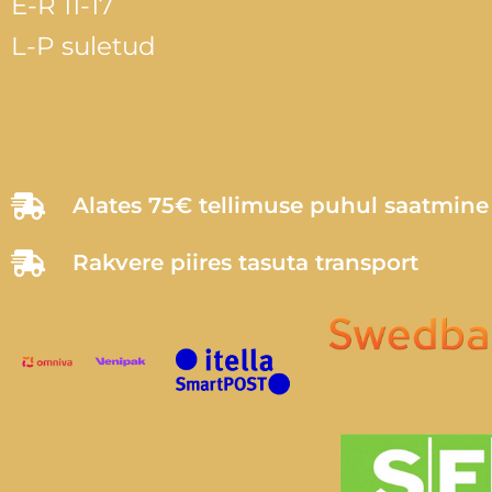
E-R 11-17
L-P suletud
Alates 75€ tellimuse puhul saatmin
Rakvere piires tasuta transport