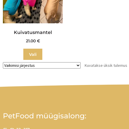
Kuivatusmantel
21.00
€
Vali
Kuvatakse üksik tulemus
PetFood müügisalong: