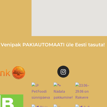
e Venipak PAKIAUTOMAATI üle Eesti tasuta!