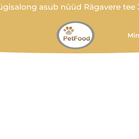
gisalong asub nüüd Rägavere tee 3
Min