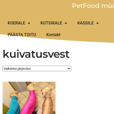
PetFood müü
KOERALE
KUTSIKALE
KASSILE
PÄÄSTA TOITU
Kontakt
kuivatusvest