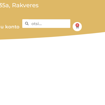
5a, Rakveres
0
u konto